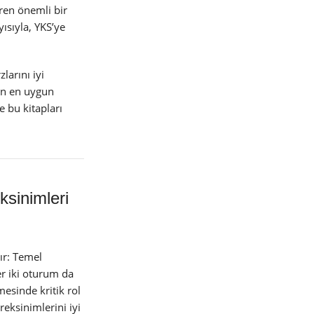
iren önemli bir
ısıyla, YKS’ye
larını iyi
bın en uygun
e bu kitapları
sinimleri
ır: Temel
Her iki oturum da
mesinde kritik rol
eksinimlerini iyi