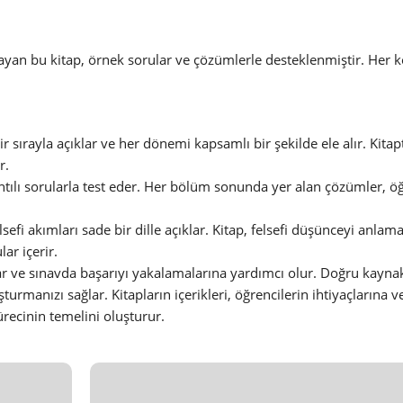
psayan bu kitap, örnek sorular ve çözümlerle desteklenmiştir. Her
ir sırayla açıklar ve her dönemi kapsamlı bir şekilde ele alır. Kitap
r.
ntılı sorularla test eder. Her bölüm sonunda yer alan çözümler, öğ
elsefi akımları sade bir dille açıklar. Kitap, felsefi düşünceyi anl
ar içerir.
unar ve sınavda başarıyı yakalamalarına yardımcı olur. Doğru kayna
turmanızı sağlar. Kitapların içerikleri, öğrencilerin ihtiyaçlarına v
ürecinin temelini oluşturur.