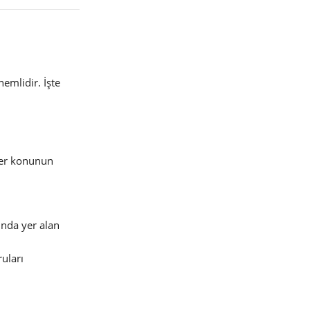
nemlidir. İşte
 Her konunun
unda yer alan
ruları