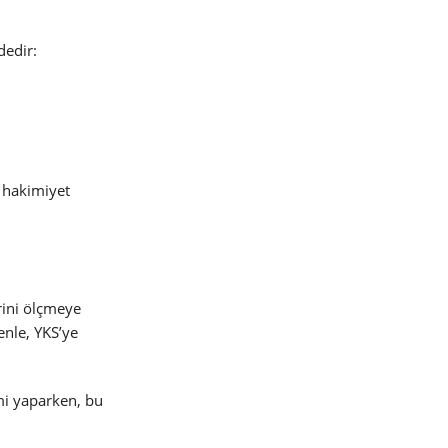
dedir:
a hakimiyet
rini ölçmeye
enle, YKS’ye
mi yaparken, bu