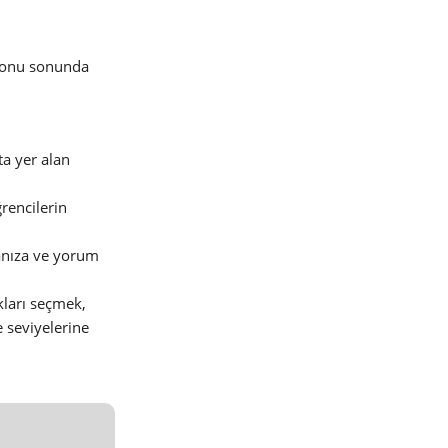
 konu sonunda
ta yer alan
rencilerin
amanıza ve yorum
kları seçmek,
e seviyelerine