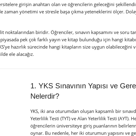
sitelere girişin anahtarı olan ve öğrencilerin geleceğini şekillend
de zaman yönetimi ve stresle başa çıkma yeteneklerini ölçer. Dolay
t noktalarından biridir. Öğrenciler, sınavın kapsamını ve soru tarz
piyasada pek çok farklı yayın ve kitap bulunduğu için hangi kita
S’ye hazırlık sürecinde hangi kitapların size uygun olabileceğini v
ilde ele alacağız.
1. YKS Sınavının Yapısı ve Gerek
Nelerdir?
YKS, iki ana oturumdan oluşan kapsamlı bir sınavd
Yeterlilik Testi (TYT) ve Alan Yeterlilik Testi (AYT). 
öğrencilerin üniversiteye giriş puanlarının belirlen
oynar. Bu nedenle, her iki oturumun yapısını ve ger