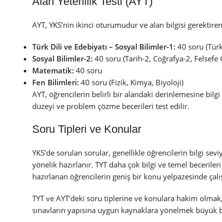
Alan Yeterlilik Testi (AYT)
AYT, YKS’nin ikinci oturumudur ve alan bilgisi gerektiren 
Türk Dili ve Edebiyatı – Sosyal Bilimler-1:
40 soru (Türk 
Sosyal Bilimler-2:
40 soru (Tarih-2, Coğrafya-2, Felsefe 
Matematik:
40 soru
Fen Bilimleri:
40 soru (Fizik, Kimya, Biyoloji)
AYT, öğrencilerin belirli bir alandaki derinlemesine bil
düzeyi ve problem çözme becerileri test edilir.
Soru Tipleri ve Konular
YKS’de sorulan sorular, genellikle öğrencilerin bilgi se
yönelik hazırlanır. TYT daha çok bilgi ve temel beceriler
hazırlanan öğrencilerin geniş bir konu yelpazesinde çalış
TYT ve AYT’deki soru tiplerine ve konulara hakim olmak,
sınavların yapısına uygun kaynaklara yönelmek büyük bi