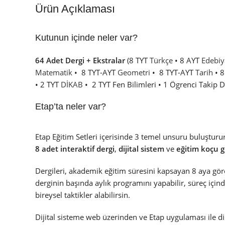
Ürün Açıklaması
Kutunun içinde neler var?
64 Adet Dergi + Ekstralar
(8 TYT
Türkçe
• 8 AYT
Edebiy
Matematik
• 8 TYT-AYT
Geometri
• 8 TYT-AYT
Tarih
• 8
• 2 TYT
DİKAB
• 2 TYT Fen Bilimleri • 1 Ögrenci Takip D
Etap’ta neler var?
Etap Eğitim Setleri içerisinde 3 temel unsuru buluştur
8 adet interaktif dergi
,
dijital sistem
ve
eğitim koçu 
Dergileri, akademik eğitim süresini kapsayan 8 aya gör
derginin başında aylık programını yapabilir, süreç içi
bireysel taktikler alabilirsin.
Dijital sisteme web üzerinden ve Etap uygulaması ile dil