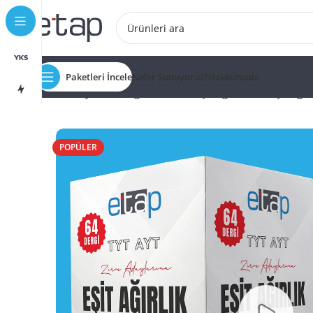
Paketleri İncele
Neler Sunuyoruz?
Hakkımızda
Ana Sayfa
Alan Eğitim Setleri
Eşit Ağırlık
YKS Eşit Ağırl
POPÜLER