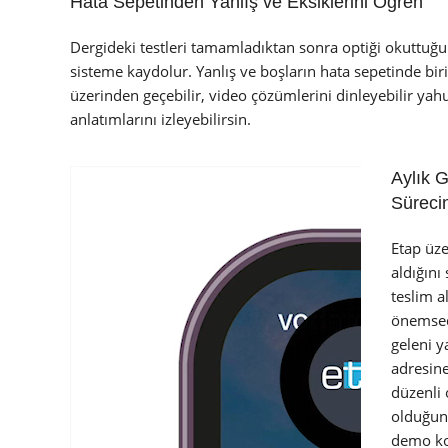
Hata Sepetinden Yanlış ve Eksiklerini Öğren
Dergideki testleri tamamladıktan sonra optiği okuttuğu
sisteme kaydolur. Yanlış ve boşların hata sepetinde bir
üzerinden geçebilir, video çözümlerini dinleyebilir ya
anlatımlarını izleyebilirsin.
Aylık 
Süreci
Etap üze
aldığını
teslim a
önemsedi
geleni y
adresine
düzenli
olduğun
demo ko