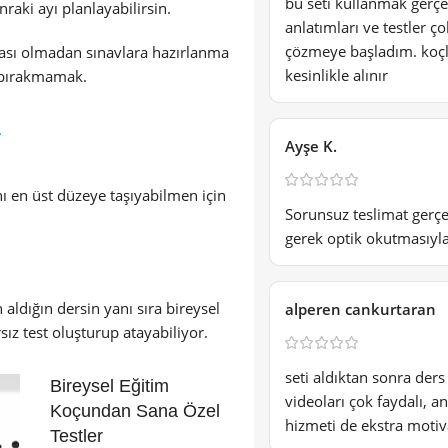
bu seti kullanmak gerçe
raki ayı planlayabilirsin.
anlatımları ve testler ç
çözmeye başladım. koçlu
ası olmadan sınavlara hazırlanma
kesinlikle alınır
 bırakmamak.
r
Ayşe K.
nı en üst düzeye taşıyabilmen için
Sorunsuz teslimat gerçe
gerek optik okutmasıyla 
 aldığın dersin yanı sıra bireysel
alperen cankurtaran
ız test oluşturup atayabiliyor.
seti aldıktan sonra ders
Bireysel Eğitim
videoları çok faydalı, 
Koçundan Sana Özel
hizmeti de ekstra motiv
Testler