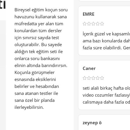
Bireysel eğitim koçun soru
EMRE
havuzunu kullanarak sana
müfredatta yer alan tüm
konulardan tüm dersler
İçerik güzel ve kapsamlı,
için sınırsız sayıda test
ama bazı konularda daha
oluşturabilir. Bu sayede
fazla süre olabilirdi. Gen
aldığın tek eğitim seti ile
onlarca soru bankasını
elinin altında barındırırsın.
Caner
Koçunla görüşmeler
esnasında eksiklerini
belirler ve hesabından
seti alali birkaç hafta 
sana atanan testler ile
video cozumler fazlasıy
sana özel bir planda
calismaya daha fazla oda
ilerleyebilirsin.
zeynep ö