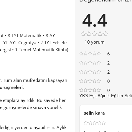
4.4
at
• 8 TYT
Matematik
• 8 AYT
10 yorum
 TYT-AYT
Cografya
• 2 TYT
Felsefe
ergisi • 1 Temel Matematik Kitabı)
6
2
2
ur. Tüm alan müfredatını kapsayan
0
görüşmeleri
.
0
YKS Eşit Ağırlık Eğitim Seti
e etaplara ayırdık. Bu sayede her
nde görüşmelerde sınava yönelik
selin kara
ediğin yerden ulaşabilirsin. Aylık