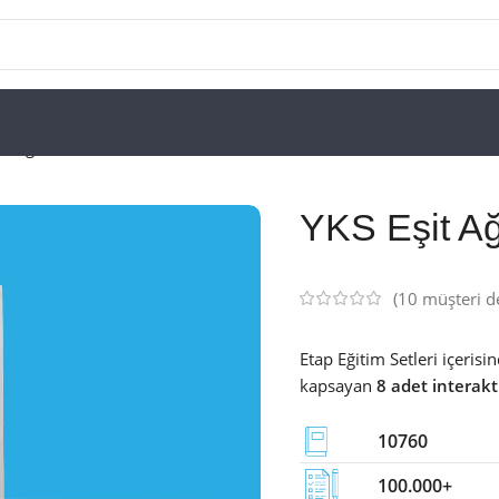
ık Eğitim Seti
YKS Eşit Ağı
(
10
müşteri d
Etap Eğitim Setleri içeris
kapsayan
8 adet interakti
10760
100.000+