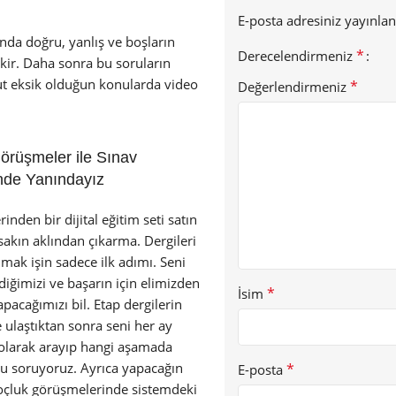
E-posta adresiniz yayınl
nda doğru, yanlış ve boşların
*
Derecelendirmeniz
ikir. Daha sonra bu soruların
hut eksik olduğun konularda video
*
Değerlendirmeniz
Görüşmeler ile Sınav
nde Yanındayız
rinden bir dijital eğitim seti satın
 sakın aklından çıkarma. Dergileri
lmak işin sadece ilk adımı. Seni
ğimizi ve başarın için elimizden
*
İsim
apacağımızı bil. Etap dergilerin
 ulaştıktan sonra seni her ay
 olarak arayıp hangi aşamada
u soruyoruz. Ayrıca yapacağın
*
E-posta
çluk görüşmelerinde sistemdeki